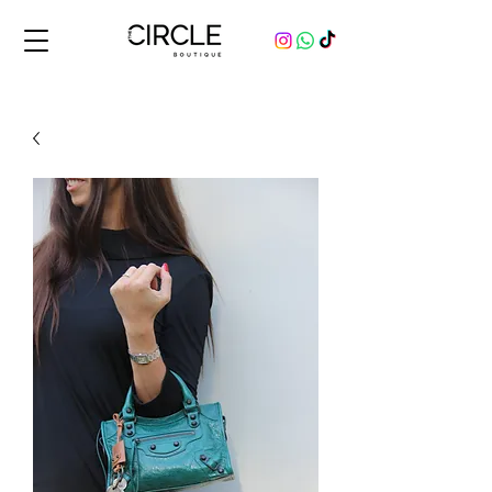
Comprá y vendé productos originales, nuevos y usados, de marcas de lujo