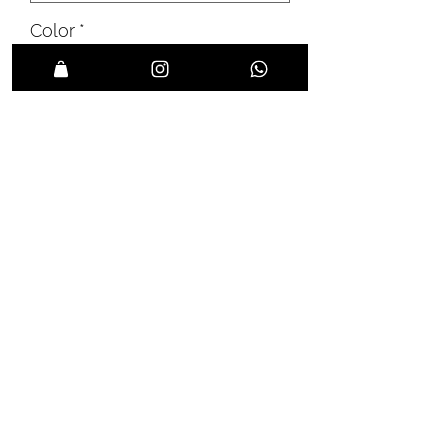
Color
*
Condición
*
Agregar a favoritos
Estado: Muy bueno