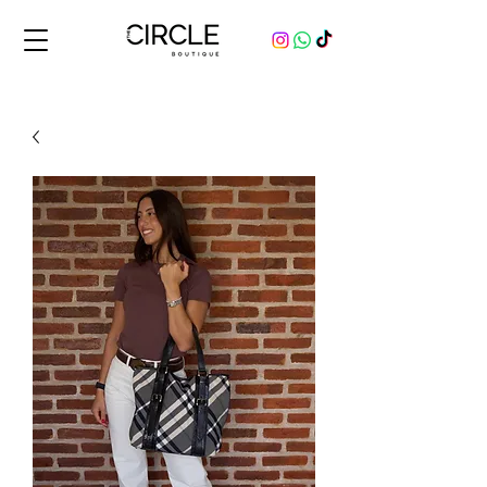
Comprá y vendé productos originales, nuevos y usados, de marcas de lujo