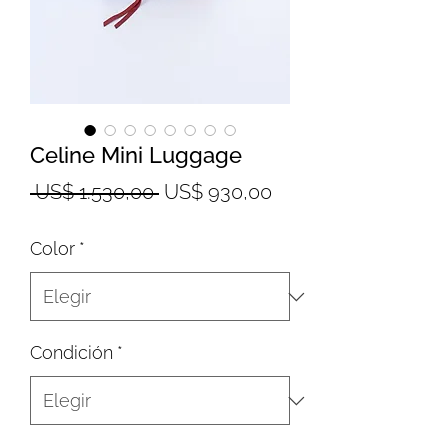
Celine Mini Luggage
Precio
Precio
 US$ 1.530,00 
US$ 930,00
de
Color
*
oferta
Condición
*