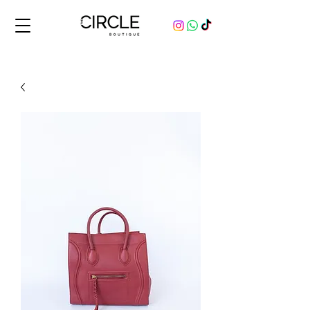
Comprá y vendé productos originales, nuevos y usados, de marcas de lujo