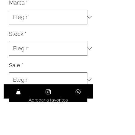
Marca
*
Stock
*
Sale
*
Agregar a favoritos
El clasico modelo Luggage de
Celine, en su version mas grande.
Tiene 1 bolsillo interno con cierre y 1