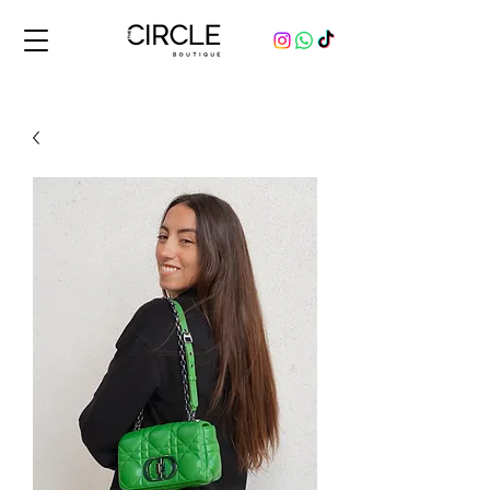
Comprá y vendé productos originales, nuevos y usados, de marcas de lujo