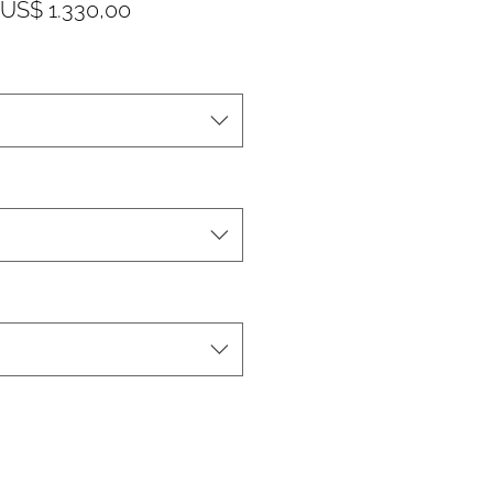
Precio
Precio
US$ 1.330,00
de
oferta