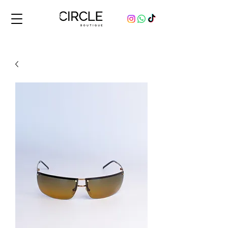
Comprá y vendé productos originales, nuevos y usados, de marcas de lujo