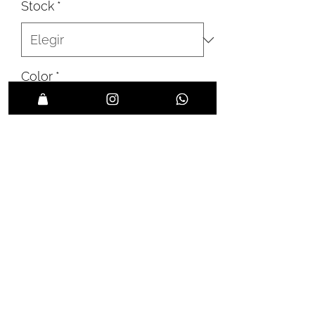
Stock
*
Color
*
Sale
*
Agregar a favoritos
Estado: Excelente
Accesorios: Estuche