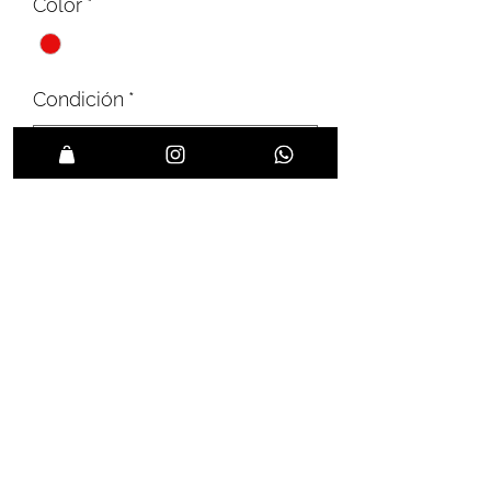
Color
*
Condición
*
Talle
*
Agregar a favoritos
Estado: Muy bueno
Talle: 36