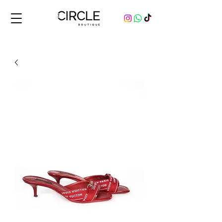
Comprá y vendé productos originales, nuevos y usados, de marcas de lujo