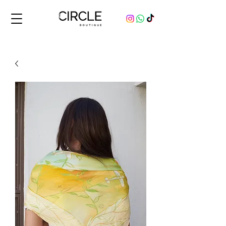
Comprá y vendé productos originales, nuevos y usados, de marcas de lujo